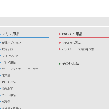
マリン用品
PAS/YPJ用品
艇体オプション
モデルから選ぶ
航海計器
バッテリー・充電器を検索
フィッシング
プレイ用品
その他用品
ウェーブランナー･スポーツボート
電装品
内・外装品
操舵装置
ヨット用品
係船品
救命品・検査品