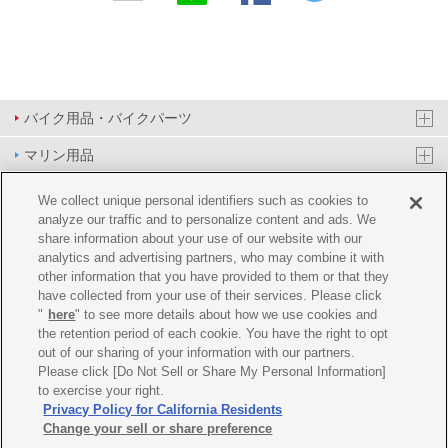
バイク用品・バイクパーツ
マリン用品
PAS/YPJ用品
We collect unique personal identifiers such as cookies to
analyze our traffic and to personalize content and ads. We
その他用品
share information about your use of our website with our
analytics and advertising partners, who may combine it with
イベント&エンターテイメント
other information that you have provided to them or that they
have collected from your use of their services. Please click
オンラインショップ
"
here
" to see more details about how we use cookies and
the retention period of each cookie. You have the right to opt
企業情報
out of our sharing of your information with our partners.
Please click [Do Not Sell or Share My Personal Information]
ご利用規約
推薦環境
プライバシーポリシー
Cookie ポリシー
to exercise your right.
Privacy Policy for California Residents
Change your sell or share preference