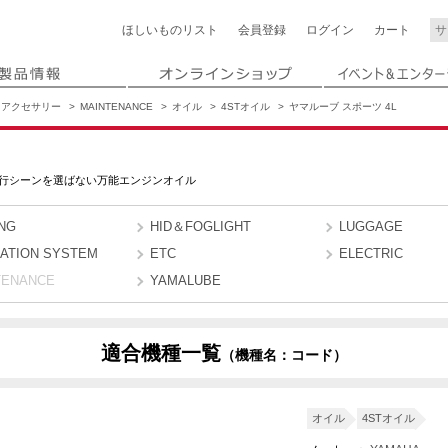
ほしいもの
リスト
会員登録
ログイン
カート
アクセサリー
MAINTENANCE
オイル
4STオイル
ヤマルーブ スポーツ 4L
行シーンを選ばない万能エンジンオイル
NG
HID＆FOGLIGHT
LUGGAGE
GATION SYSTEM
ETC
ELECTRIC
TENANCE
YAMALUBE
適合機種一覧
（機種名：コード）
T
1CAU
2DV2
2DV7
3C36
3C3G
3C3W
オイル
4STオイル