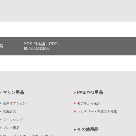
SDS 日本語（PDF）
索
907933241800
マリン用品
PAS/YPJ用品
艇体オプション
モデルから選ぶ
航海計器
バッテリー・充電器を検索
フィッシング
プレイ用品
その他用品
ウェーブランナー･スポーツボート