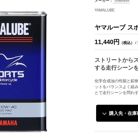
メーカー：
YAMAHA
YAMALUBE
ヤマルーブ スポ
11,440円
（税込）
/
ストリートから
する走行シーン
化学合成油の性能と鉱
ットをバランスよく組
とで走行シーンを問わ
購入先・在庫