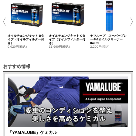
セ
3,
オイルチェンジキット Bタ
オイルチェンジキット Cタ
ヤマルーブ スーパーブレ
イプ（オイルフィルター付
イプ（オイルフィルター付
ーキ&オイルクリーナー
き）
き）
840ml
9,020円(税込)
11,660円(税込)
2,200円(税込)
おすすめ情報
「YAMALUBE」ケミカル