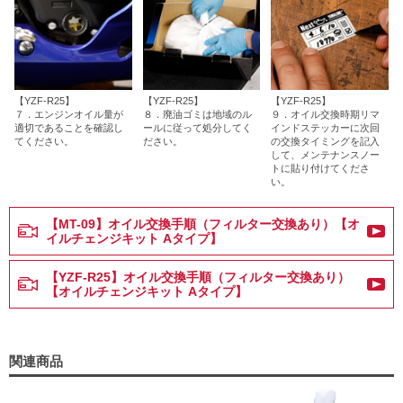
【YZF-R25】
【YZF-R25】
【YZF-R25】
７．エンジンオイル量が
８．廃油ゴミは地域のル
９．オイル交換時期リマ
適切であることを確認し
ールに従って処分してく
インドステッカーに次回
てください。
ださい。
の交換タイミングを記入
して、メンテナンスノー
トに貼り付けてくださ
い。
【MT-09】オイル交換手順（フィルター交換あり）【オ
イルチェンジキット Aタイプ】
【YZF-R25】オイル交換手順（フィルター交換あり）
【オイルチェンジキット Aタイプ】
関連商品
ヤ