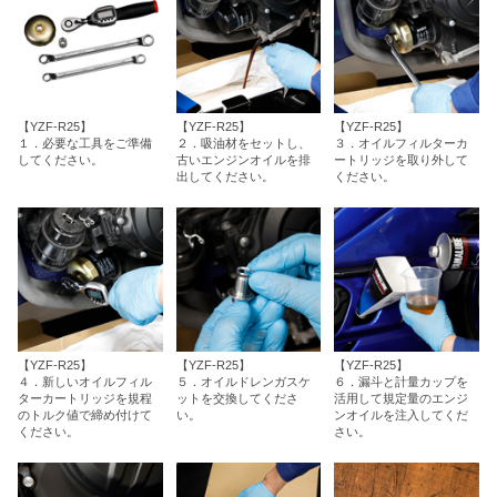
【YZF-R25】
【YZF-R25】
【YZF-R25】
１．必要な工具をご準備
２．吸油材をセットし、
３．オイルフィルターカ
してください。
古いエンジンオイルを排
ートリッジを取り外して
出してください。
ください。
【YZF-R25】
【YZF-R25】
【YZF-R25】
４．新しいオイルフィル
５．オイルドレンガスケ
６．漏斗と計量カップを
ターカートリッジを規程
ットを交換してくださ
活用して規定量のエンジ
のトルク値で締め付けて
い。
ンオイルを注入してくだ
ください。
さい。