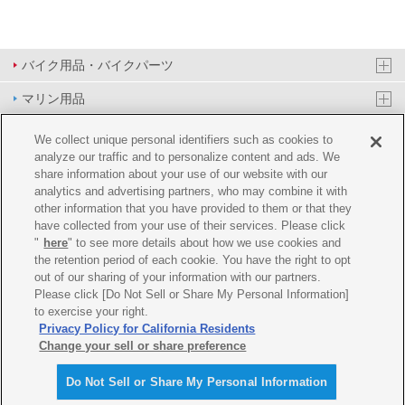
バイク用品・バイクパーツ
マリン用品
PAS/YPJ用品
We collect unique personal identifiers such as cookies to
analyze our traffic and to personalize content and ads. We
その他用品
share information about your use of our website with our
analytics and advertising partners, who may combine it with
イベント&エンターテイメント
other information that you have provided to them or that they
have collected from your use of their services. Please click
オンラインショップ
"
here
" to see more details about how we use cookies and
the retention period of each cookie. You have the right to opt
企業情報
out of our sharing of your information with our partners.
Please click [Do Not Sell or Share My Personal Information]
ご利用規約
推薦環境
プライバシーポリシー
Cookie ポリシー
to exercise your right.
Privacy Policy for California Residents
Change your sell or share preference
Do Not Sell or Share My Personal Information
© Y'SGEAR CO.,LTD.ALL RIGHTS RESERVED.