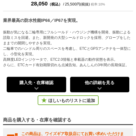
28,050
（税込）
/ 25,500円(税抜)
税率:10%
業界最高の防水性能IP66／IP67を実現。
振動が気になる二輪専用にフルシールド・ハウジング機構を開発、振動による
読取ミスを回避。また、新開発の大型シールドロックを採用、グローブをした
ままでの開閉しやすさを実現。
二輪車でのハンドル周りのスペースを考慮し、ETCとGPSアンテナを一体型に
し、小型化を実現。
高輝度LEDインジケータで、ETC2.0情報と車載器の動作状態を表示。
さらに、ETCカード有効期限切れも点滅告知。あんしんの3年間の長期保証。
購入先・在庫確認
他の詳細を見る
ほしいものリストに追加
商品を購入する・在庫を確認する
この商品は、ワイズギア取扱店にてお買い求めいただけま