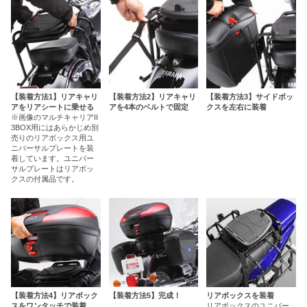
【装着方法1】リアキャリ
【装着方法2】リアキャリ
【装着方法3】サイドボッ
アをリアシートに乗せる
アを4本のベルトで固定
クスを左右に装着
※画像のマルチキャリアII
3BOX用にはあらかじめ別
売りのリアボックス用ユ
ニバーサルプレートを装
着しています。ユニバー
サルプレートはリアボッ
クスの付属品です。
【装着方法4】リアボック
【装着方法5】完成！
リアボックスを装着
スをワンタッチで装着
リアボックスのユニバー