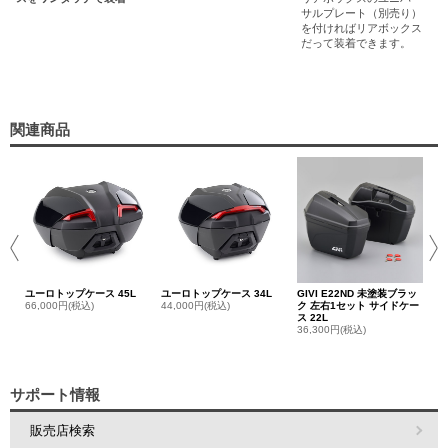
サルプレート（別売り）
を付ければリアボックス
だって装着できます。
関連商品
ユ
バ
8,
ユーロトップケース 45L
ユーロトップケース 34L
GIVI E22ND 未塗装ブラッ
66,000円(税込)
44,000円(税込)
ク 左右1セット サイドケー
ス 22L
36,300円(税込)
サポート情報
販売店検索