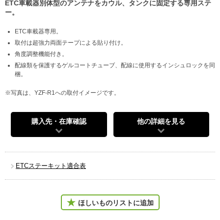
ETC車載器別体型のアンテナをカウル、タンクに固定する専用ステ
ー。
ETC車載器専用。
取付は超強力両面テープによる貼り付け。
角度調整機能付き。
配線類を保護するゲルコートチューブ、配線に使用するインシュロックを同
梱。
※写真は、YZF-R1への取付イメージです。
購入先・在庫確認
他の詳細を見る
ETCステーキット適合表
ほしいものリストに追加