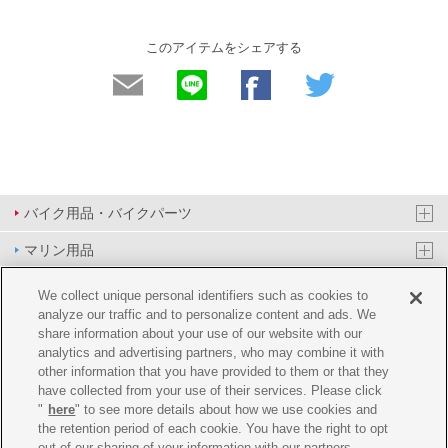
このアイテムをシェアする
バイク用品・バイクパーツ
マリン用品
PAS/YPJ用品
We collect unique personal identifiers such as cookies to
analyze our traffic and to personalize content and ads. We
その他用品
share information about your use of our website with our
analytics and advertising partners, who may combine it with
イベント&エンターテイメント
other information that you have provided to them or that they
have collected from your use of their services. Please click
オンラインショップ
"
here
" to see more details about how we use cookies and
the retention period of each cookie. You have the right to opt
企業情報
out of our sharing of your information with our partners.