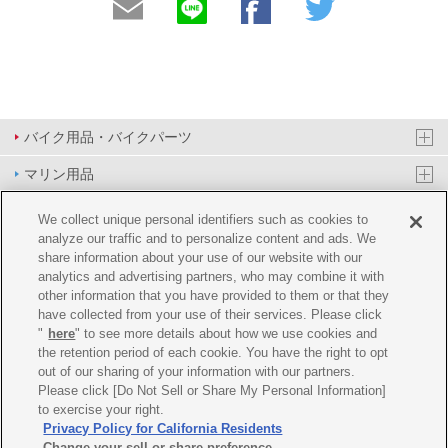
バイク用品・バイクパーツ
マリン用品
PAS/YPJ用品
We collect unique personal identifiers such as cookies to
analyze our traffic and to personalize content and ads. We
その他用品
share information about your use of our website with our
analytics and advertising partners, who may combine it with
イベント&エンターテイメント
other information that you have provided to them or that they
have collected from your use of their services. Please click
オンラインショップ
"
here
" to see more details about how we use cookies and
the retention period of each cookie. You have the right to opt
企業情報
out of our sharing of your information with our partners.
Please click [Do Not Sell or Share My Personal Information]
ご利用規約
推薦環境
プライバシーポリシー
Cookie ポリシー
to exercise your right.
Privacy Policy for California Residents
Change your sell or share preference