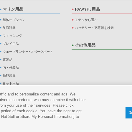
マリン用品
PAS/YPJ用品
艇体オプション
モデルから選ぶ
航海計器
バッテリー・充電器を検索
フィッシング
プレイ用品
その他用品
ウェーブランナー･スポーツボート
電装品
内・外装品
操舵装置
ヨット用品
係船品
raffic and to personalize content and ads. We
advertising partners, who may combine it with other
救命品・検査品
rom your use of their services. Please click
メンテナンス
period of each cookie. You have the right to opt
D
アパレル
Do Not Sell or Share My Personal Information] to
船外機