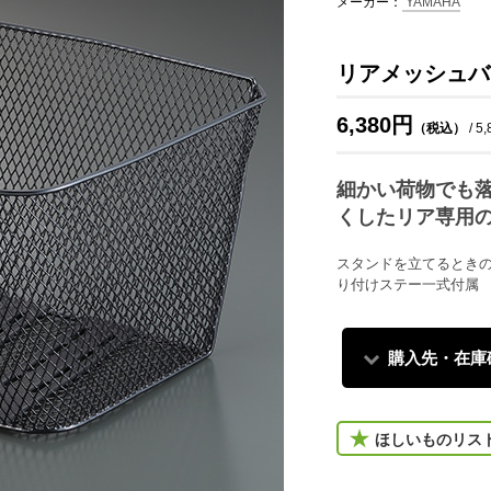
メーカー：
YAMAHA
リアメッシュバ
6,380円
（税込）
/ 5
細かい荷物でも
くしたリア専用
スタンドを立てるとき
り付けステー一式付属
購入先・在庫
ほしいものリス