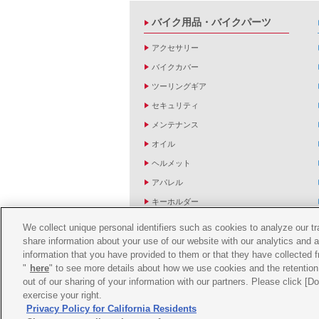
バイク用品・バイクパーツ
アクセサリー
バイクカバー
ツーリングギア
セキュリティ
メンテナンス
オイル
ヘルメット
アパレル
キーホルダー
バッグ
We collect unique personal identifiers such as cookies to analyze our t
share information about your use of our website with our analytics and 
バイク雑貨
information that you have provided to them or that they have collected f
YZF R1/R6レーシングキットパーツ
"
here
" to see more details about how we use cookies and the retention 
out of our sharing of your information with our partners. Please click [
exercise your right.
Privacy Policy for California Residents