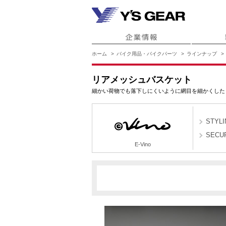
ホーム
バイク用品・バイクパーツ
ラインナップ
リアメッシュバスケット
細かい荷物でも落下しにくいように網目を細かくした
STYLI
SECU
E-Vino
B861
B862
B863
E-Vino