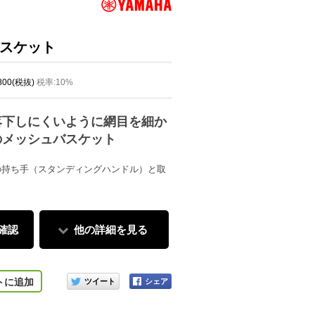
スケット
,800(税抜)
税率:10%
落下しにくいように網目を細か
のメッシュバスケット
の持ち手（スタンディングハンドル）と取
確認
他の詳細を見る
このアイテムをシェアする
トに追加