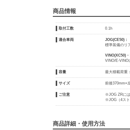
商品情報
取付工数
0.1h
適合車両
JOG(CE50)：
標準装備のリ
VINO(XC50)・
VINO/E-V
容量
最大積載荷重：
サイズ
前後370mm×
ご注意
※JOG ZR
※JOG（4ス
商品詳細・使用方法