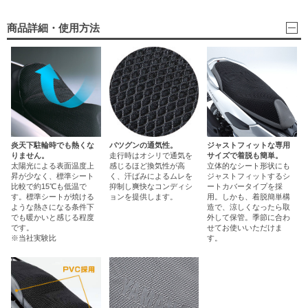
商品詳細・使用方法
炎天下駐輪時でも熱くな
バツグンの通気性。
ジャストフィットな専用
りません。
走行時はオシリで通気を
サイズで着脱も簡単。
太陽光による表面温度上
感じるほど換気性が高
立体的なシート形状にも
昇が少なく、標準シート
く、汗ばみによるムレを
ジャストフィットするシ
比較で約15℃も低温で
抑制し爽快なコンディシ
ートカバータイプを採
す。標準シートが焼ける
ョンを提供します。
用。しかも、着脱簡単構
ような熱さになる条件下
造で、涼しくなったら取
でも暖かいと感じる程度
外して保管。季節に合わ
です。
せてお使いいただけま
※当社実験比
す。