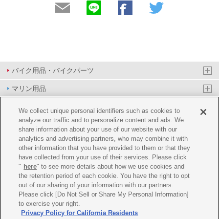
バイク用品・バイクパーツ
マリン用品
PAS/YPJ用品
We collect unique personal identifiers such as cookies to
analyze our traffic and to personalize content and ads. We
その他用品
share information about your use of our website with our
analytics and advertising partners, who may combine it with
イベント&エンターテイメント
other information that you have provided to them or that they
have collected from your use of their services. Please click
オンラインショップ
"
here
" to see more details about how we use cookies and
the retention period of each cookie. You have the right to opt
企業情報
out of our sharing of your information with our partners.
Please click [Do Not Sell or Share My Personal Information]
ご利用規約
推薦環境
プライバシーポリシー
Cookie ポリシー
to exercise your right.
Privacy Policy for California Residents