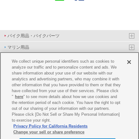
バイク用品・バイクパーツ
マリン用品
PAS/YPJ用品
We collect unique personal identifiers such as cookies to
analyze our traffic and to personalize content and ads. We
その他用品
share information about your use of our website with our
analytics and advertising partners, who may combine it with
イベント&エンターテイメント
other information that you have provided to them or that they
have collected from your use of their services. Please click
オンラインショップ
"
here
" to see more details about how we use cookies and
the retention period of each cookie. You have the right to opt
企業情報
out of our sharing of your information with our partners.
Please click [Do Not Sell or Share My Personal Information]
ご利用規約
推薦環境
プライバシーポリシー
Cookie ポリシー
to exercise your right.
Privacy Policy for California Residents
Change your sell or share preference