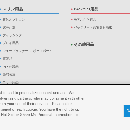
マリン用品
PAS/YPJ用品
艇体オプション
モデルから選ぶ
航海計器
バッテリー・充電器を検索
フィッシング
プレイ用品
その他用品
ウェーブランナー･スポーツボート
電装品
内・外装品
操舵装置
ヨット用品
係船品
raffic and to personalize content and ads. We
advertising partners, who may combine it with other
救命品・検査品
rom your use of their services. Please click
メンテナンス
period of each cookie. You have the right to opt
D
アパレル
Do Not Sell or Share My Personal Information] to
船外機