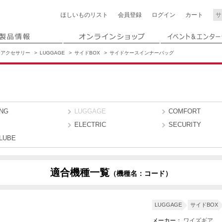
ほしいもの
リスト
会員登録
ログイン
カート
アクセサリー
LUGGAGE
サイドBOX
サイドケースインナーバッグ
ING
LUGGAGE
COMFORT
ELECTRIC
SECURITY
LUBE
適合機種一覧
（機種名：コード）
B953
B88R
B95C
B958
B88H
LUGGAGE
サイドBOX
メーカー：
ワイズギア