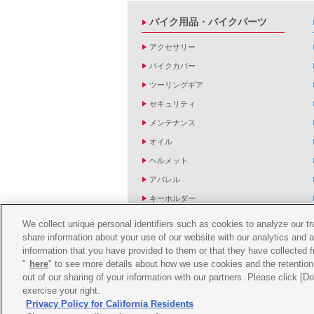
バイク用品・バイクパーツ
アクセサリー
バイクカバー
ツーリングギア
セキュリティ
メンテナンス
オイル
ヘルメット
アパレル
キーホルダー
バッグ
We collect unique personal identifiers such as cookies to analyze our t
share information about your use of our website with our analytics and 
バイク雑貨
information that you have provided to them or that they have collected f
YZF R1/R6レーシングキットパーツ
"
here
" to see more details about how we use cookies and the retention 
out of our sharing of your information with our partners. Please click [
exercise your right.
Privacy Policy for California Residents