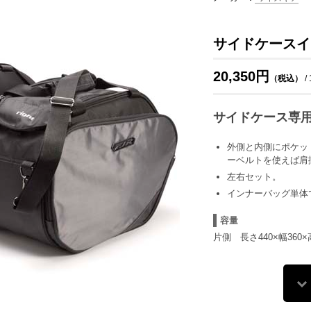
サイドケースイ
20,350円
（税込）
/
サイドケース専
外側と内側にポケッ
ーベルトを使えば肩
左右セット。
インナーバッグ単体
容量
片側 長さ440×幅360×高