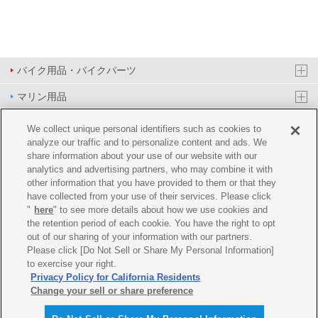
バイク用品・バイクパーツ
マリン用品
PAS/YPJ用品
We collect unique personal identifiers such as cookies to
analyze our traffic and to personalize content and ads. We
その他用品
share information about your use of our website with our
analytics and advertising partners, who may combine it with
イベント&エンターテイメント
other information that you have provided to them or that they
have collected from your use of their services. Please click
オンラインショップ
"
here
" to see more details about how we use cookies and
the retention period of each cookie. You have the right to opt
企業情報
out of our sharing of your information with our partners.
Please click [Do Not Sell or Share My Personal Information]
ご利用規約
推薦環境
プライバシーポリシー
Cookie ポリシー
to exercise your right.
Privacy Policy for California Residents
Change your sell or share preference