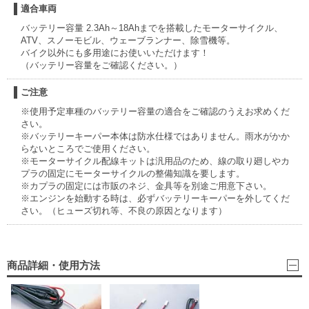
適合車両
バッテリー容量 2.3Ah～18Ahまでを搭載したモーターサイクル、
ATV、スノーモビル、ウェーブランナー、除雪機等。
バイク以外にも多用途にお使いいただけます！
（バッテリー容量をご確認ください。）
ご注意
※使用予定車種のバッテリー容量の適合をご確認のうえお求めくだ
さい。
※バッテリーキーパー本体は防水仕様ではありません。雨水がかか
らないところでご使用ください。
※モーターサイクル配線キットは汎用品のため、線の取り廻しやカ
プラの固定にモーターサイクルの整備知識を要します。
※カプラの固定には市販のネジ、金具等を別途ご用意下さい。
※エンジンを始動する時は、必ずバッテリーキーパーを外してくだ
さい。（ヒューズ切れ等、不良の原因となります）
商品詳細・使用方法