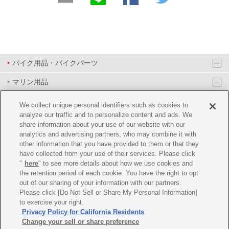
バイク用品・バイクパーツ
マリン用品
PAS/YPJ用品
We collect unique personal identifiers such as cookies to
analyze our traffic and to personalize content and ads. We
その他用品
share information about your use of our website with our
analytics and advertising partners, who may combine it with
イベント&エンターテイメント
other information that you have provided to them or that they
have collected from your use of their services. Please click
オンラインショップ
"
here
" to see more details about how we use cookies and
the retention period of each cookie. You have the right to opt
企業情報
out of our sharing of your information with our partners.
Please click [Do Not Sell or Share My Personal Information]
ご利用規約
推薦環境
プライバシーポリシー
Cookie ポリシー
to exercise your right.
Privacy Policy for California Residents
Change your sell or share preference