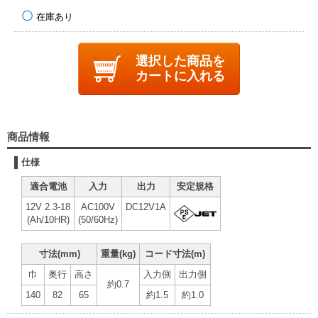
在庫あり
選択した商品を
カートに入れる
商品情報
仕様
適合電池
入力
出力
安定規格
12V 2.3-18
AC100V
DC12V1A
(Ah/10HR)
(50/60Hz)
寸法(mm)
重量(kg)
コード寸法(m)
巾
奥行
高さ
入力側
出力側
約0.7
140
82
65
約1.5
約1.0