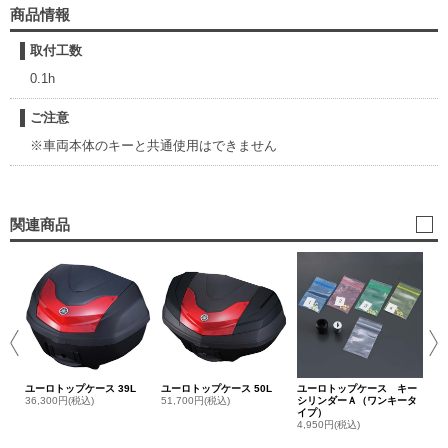
商品情報
取付工数
0.1h
ご注意
※車両本体のキーと共通使用はできません
関連商品
ユ
リ
29
ユーロトップケース 39L
ユーロトップケース 50L
ユーロトップケース キー
36,300円(税込)
51,700円(税込)
シリンダーＡ（ワンキータ
イプ）
4,950円(税込)