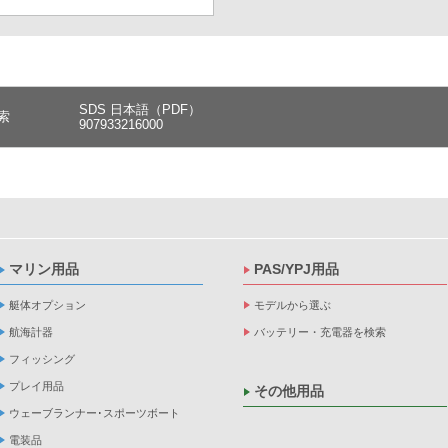
SDS 日本語（PDF）
索
907933216000
マリン用品
PAS/YPJ用品
艇体オプション
モデルから選ぶ
航海計器
バッテリー・充電器を検索
フィッシング
プレイ用品
その他用品
ウェーブランナー･スポーツボート
電装品