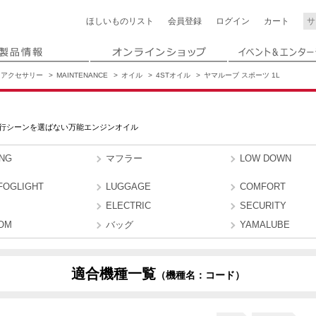
ほしいもの
リスト
会員登録
ログイン
カート
アクセサリー
MAINTENANCE
オイル
4STオイル
ヤマルーブ スポーツ 1L
行シーンを選ばない万能エンジンオイル
ING
マフラー
LOW DOWN
FOGLIGHT
LUGGAGE
COMFORT
ELECTRIC
SECURITY
OM
バッグ
YAMALUBE
適合機種一覧
（機種名：コード）