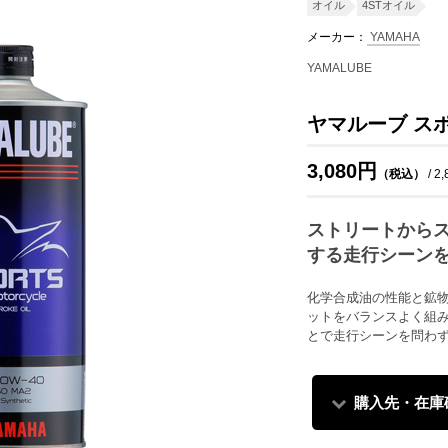
オイル
4STオイル
メーカー：
YAMAHA
YAMALUBE
ヤマルーブ スポ
3,080円
（税込）
/ 2
ストリートから
する走行シーン
化学合成油の性能と鉱
ットをバランスよく組
とで走行シーンを問わ
購入先・在庫