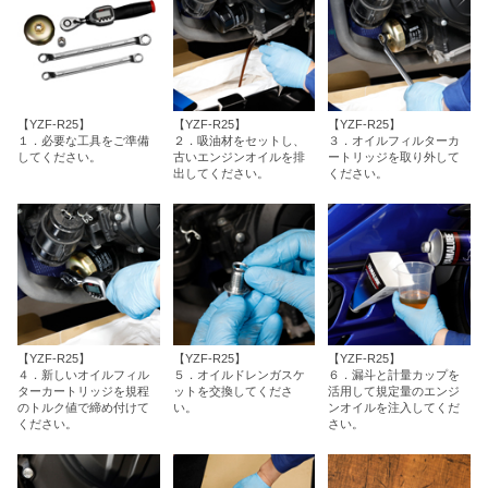
【YZF-R25】
【YZF-R25】
【YZF-R25】
１．必要な工具をご準備
２．吸油材をセットし、
３．オイルフィルターカ
してください。
古いエンジンオイルを排
ートリッジを取り外して
出してください。
ください。
【YZF-R25】
【YZF-R25】
【YZF-R25】
４．新しいオイルフィル
５．オイルドレンガスケ
６．漏斗と計量カップを
ターカートリッジを規程
ットを交換してくださ
活用して規定量のエンジ
のトルク値で締め付けて
い。
ンオイルを注入してくだ
ください。
さい。