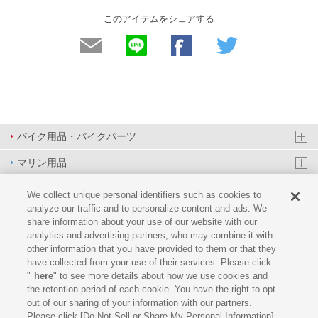
このアイテムをシェアする
バイク用品・バイクパーツ
マリン用品
PAS/YPJ用品
We collect unique personal identifiers such as cookies to
analyze our traffic and to personalize content and ads. We
その他用品
share information about your use of our website with our
analytics and advertising partners, who may combine it with
イベント&エンターテイメント
other information that you have provided to them or that they
have collected from your use of their services. Please click
オンラインショップ
"
here
" to see more details about how we use cookies and
the retention period of each cookie. You have the right to opt
企業情報
out of our sharing of your information with our partners.
Please click [Do Not Sell or Share My Personal Information]