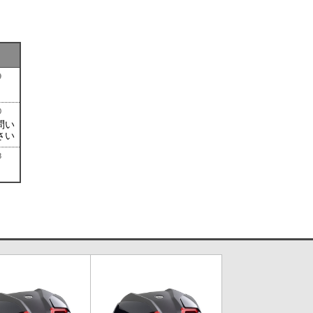
）
）
9
0
問い
さい
8