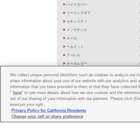
バイクカバー
ツーリングギア
セキュリティ
メンテナンス
オイル
ヘルメット
アパレル
キーホルダー
バッグ
We collect unique personal identifiers such as cookies to analyze our t
share information about your use of our website with our analytics and 
バイク雑貨
information that you have provided to them or that they have collected f
YZF R1/R6レーシングキットパーツ
"
here
" to see more details about how we use cookies and the retention 
out of our sharing of your information with our partners. Please click [
exercise your right.
Privacy Policy for California Residents
Change your sell or share preference
ご利用規約
推薦環境
プライバシーポリシー
Co