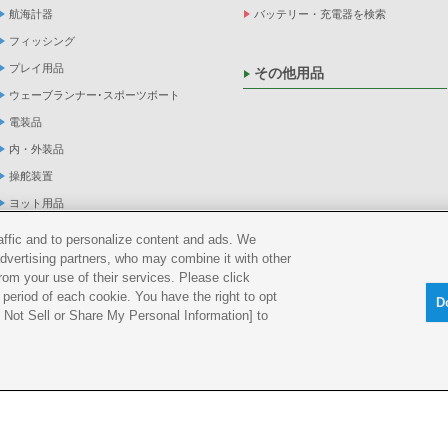
航海計器
バッテリー・充電器を検索
フィッシング
プレイ用品
その他用品
ウェーブランナー･スポーツボート
電装品
内・外装品
操舵装置
ヨット用品
係船品
raffic and to personalize content and ads. We
advertising partners, who may combine it with other
救命品・検査品
rom your use of their services. Please click
メンテナンス
period of each cookie. You have the right to opt
D
アパレル
Do Not Sell or Share My Personal Information] to
船外機
okie ポリシー