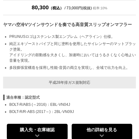
80,300
（税込）
/ 73,000円(税抜)
税率:10%
ヤマハ空冷Vツインサウンドを奏でる高音質スリップオンマフラー
PRUNUSロゴはステンレス製エンブレム（ヘアライン）仕様。
純正エキゾーストパイプと同じ塗料を使用したサイレンサーのマットブラッ
ク塗装。
アイドリングの鼓動感を大きくし、加速時においてはうるさくなく心地よい
音量を実現。
多段膨張室構造を採用し性能-音質の両立を実現し、全域で出力を向上。
平成28年排ガス規制対応
適合車種：認定型式
BOLT-R/ABS (～2016)：EBL-VN04J
BOLT-R/R-ABS (2017～)：2BL-VN09J
購入先・在庫確認
他の詳細を見る