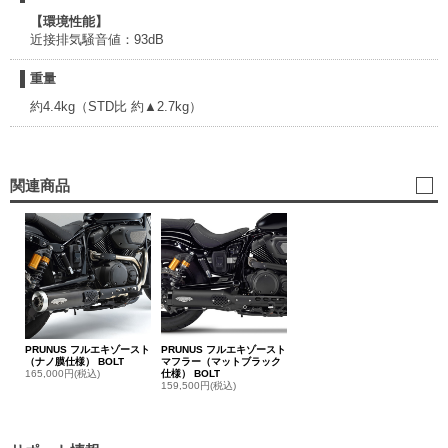
【環境性能】
近接排気騒音値：93dB
重量
約4.4kg（STD比 約▲2.7kg）
関連商品
PRUNUS フルエキゾースト
PRUNUS フルエキゾースト
（ナノ膜仕様） BOLT
マフラー（マットブラック
165,000円(税込)
仕様） BOLT
159,500円(税込)