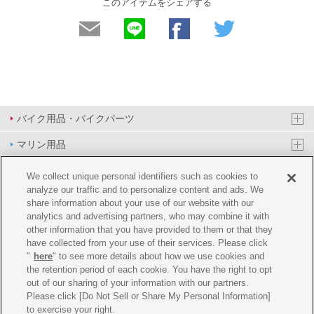
このアイテムをシェアする
バイク用品・バイクパーツ
マリン用品
PAS/YPJ用品
We collect unique personal identifiers such as cookies to
analyze our traffic and to personalize content and ads. We
その他用品
share information about your use of our website with our
analytics and advertising partners, who may combine it with
イベント&エンターテイメント
other information that you have provided to them or that they
have collected from your use of their services. Please click
オンラインショップ
"
here
" to see more details about how we use cookies and
the retention period of each cookie. You have the right to opt
企業情報
out of our sharing of your information with our partners.
Please click [Do Not Sell or Share My Personal Information]
ご利用規約
推薦環境
プライバシーポリシー
Cookie ポリシー
to exercise your right.