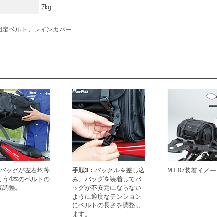
7kg
固定ベルト、レインカバー
バッグが左右均等
手順3：
バックルを差し込
MT-07装着イメ
よう4本のベルトの
み、バッグを装着してバ
仮調整。
ッグが不安定にならない
ように適度なテンション
にベルトの長さを調整し
ます。