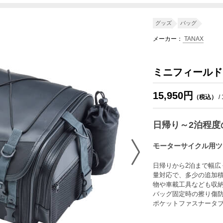
BP6D
BS5E
BP67
BS57
BS5M
BP6J
BDT1
BDU1
B
グッズ
バッグ
メーカー：
TANAX
ミニフィールド
15,950円
（税込）
/
日帰り～2泊程度
モーターサイクル用ツ
日帰りから2泊まで幅広
量対応で、多少の追加積
物や車載工具なども収
バッグ固定時の擦り傷
ポケットファスナータブ