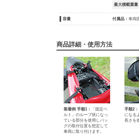
最大積載重量
容量
付属品：
車両
商品詳細・使用方法
装着例 手順1：
「固定ベ
手順2：
ルト」のループ状になっ
になる
ている部分を使用しバッ
長さを
グの取付位置を想定して
車両に取り付けます。