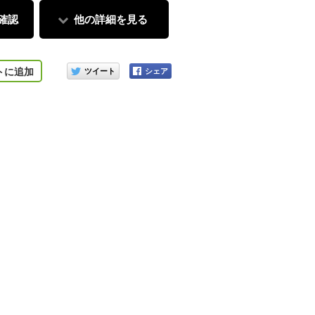
確認
他の詳細を見る
このアイテムをシェアする
トに追加
し入れしやすい大きな開口部。すぐに取り出したい物の収納に便利なポ
容量の大幅
また500mlペットボトル対応のドリンクホルダーもツインで装備。