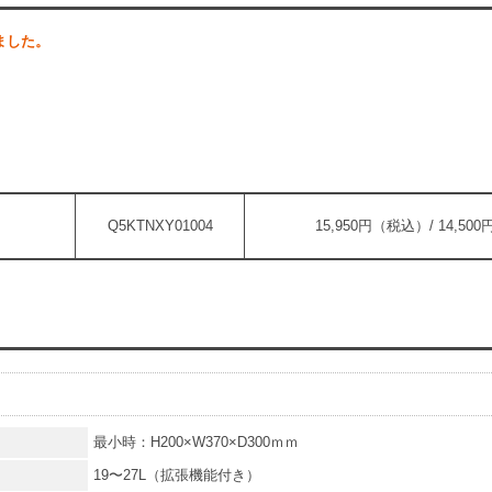
ました。
Q5KTNXY01004
15,950円（税込）/ 14,5
最小時：H200×W370×D300ｍｍ
19〜27L（拡張機能付き）