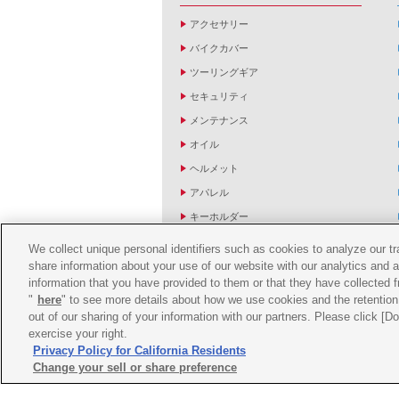
アクセサリー
バイクカバー
ツーリングギア
セキュリティ
メンテナンス
オイル
ヘルメット
アパレル
キーホルダー
バッグ
We collect unique personal identifiers such as cookies to analyze our t
share information about your use of our website with our analytics and 
バイク雑貨
information that you have provided to them or that they have collected f
YZF R1/R6レーシングキットパーツ
"
here
" to see more details about how we use cookies and the retention 
out of our sharing of your information with our partners. Please click [
exercise your right.
Privacy Policy for California Residents
Change your sell or share preference