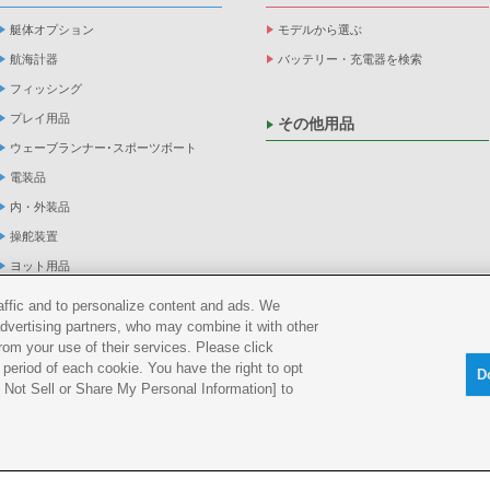
艇体オプション
モデルから選ぶ
航海計器
バッテリー・充電器を検索
フィッシング
プレイ用品
その他用品
ウェーブランナー･スポーツボート
電装品
内・外装品
操舵装置
ヨット用品
係船品
raffic and to personalize content and ads. We
advertising partners, who may combine it with other
救命品・検査品
rom your use of their services. Please click
メンテナンス
period of each cookie. You have the right to opt
D
アパレル
Do Not Sell or Share My Personal Information] to
船外機