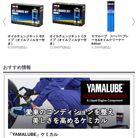
セ
3,
オイルチェンジキット Bタ
オイルチェンジキット Cタ
ヤマルーブ スーパーブレ
イプ（オイルフィルター付
イプ（オイルフィルター付
ーキ&オイルクリーナー
き）
き）
840ml
9,020円(税込)
11,660円(税込)
2,200円(税込)
おすすめ情報
「YAMALUBE」ケミカル