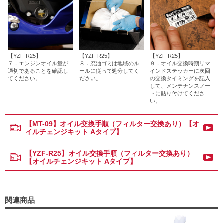
【YZF-R25】
【YZF-R25】
【YZF-R25】
７．エンジンオイル量が
８．廃油ゴミは地域のル
９．オイル交換時期リマ
適切であることを確認し
ールに従って処分してく
インドステッカーに次回
てください。
ださい。
の交換タイミングを記入
して、メンテナンスノー
トに貼り付けてくださ
い。
【MT-09】オイル交換手順（フィルター交換あり）【オ
イルチェンジキット Aタイプ】
【YZF-R25】オイル交換手順（フィルター交換あり）
【オイルチェンジキット Aタイプ】
関連商品
ヤ