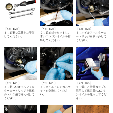
【YZF-R25】
【YZF-R25】
【YZF-R25】
１．必要な工具をご準備
２．吸油材をセットし、
３．オイルフィルターカ
してください。
古いエンジンオイルを排
ートリッジを取り外して
出してください。
ください。
【YZF-R25】
【YZF-R25】
【YZF-R25】
４．新しいオイルフィル
５．オイルドレンガスケ
６．漏斗と計量カップを
ターカートリッジを規程
ットを交換してくださ
活用して規定量のエンジ
のトルク値で締め付けて
い。
ンオイルを注入してくだ
ください。
さい。