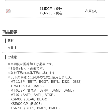
11,500円（税抜）
在庫あり
12,650円（税込）
商品情報
素材
ＡＢＳ
ご注意
※車両側の配線加工が必要です。
※1台分2セット必要です。
※取付工数は本体工数に準じます。
※以下の車種には付属の抵抗は使用しません。
・MT-10/SP（B5Y7、BGG7、B5YL、D822、D832）
・TRACER9 GT（BAP9）
・MT-09/SP（B7NA、B7NM、BAM8、BAMJ）
・MT-07（BAT9、BATL、BTKP）
・XSR900（BEA6、BEAR）
・XSR900 GP（BMG3）
・XSR700（BEE1、BMC1、BMCF）