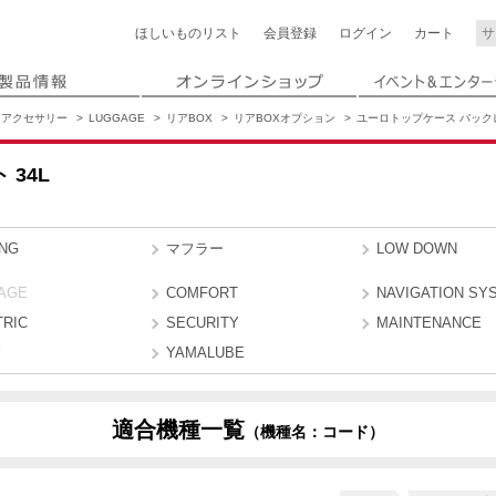
ほしいもの
リスト
会員登録
ログイン
カート
アクセサリー
LUGGAGE
リアBOX
リアBOXオプション
ユーロトップケース バックレ
34L
ING
マフラー
LOW DOWN
AGE
COMFORT
NAVIGATION SY
TRIC
SECURITY
MAINTENANCE
YAMALUBE
適合機種一覧
（機種名：コード）
B4CM