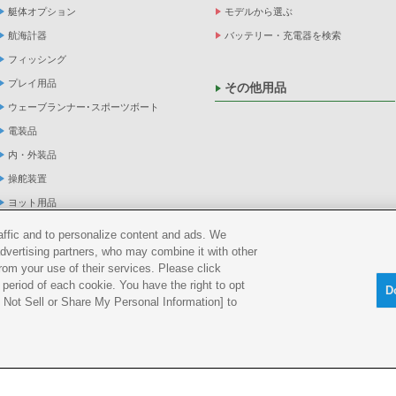
艇体オプション
モデルから選ぶ
航海計器
バッテリー・充電器を検索
フィッシング
プレイ用品
その他用品
ウェーブランナー･スポーツボート
電装品
内・外装品
操舵装置
ヨット用品
係船品
raffic and to personalize content and ads. We
advertising partners, who may combine it with other
救命品・検査品
rom your use of their services. Please click
メンテナンス
period of each cookie. You have the right to opt
D
アパレル
Do Not Sell or Share My Personal Information] to
船外機