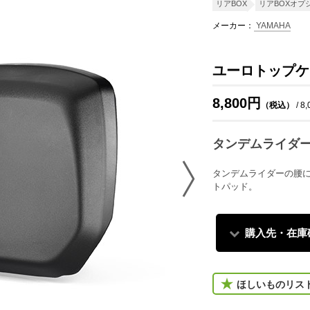
リアBOX
リアBOXオプ
メーカー：
YAMAHA
ユーロトップケー
8,800円
（税込）
/ 8
タンデムライダ
タンデムライダーの腰に
トパッド。
購入先・在庫
ほしいものリス