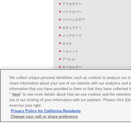
アクセサリー
バイクカバー
ツーリングギア
セキュリティ
メンテナンス
オイル
ヘルメット
アパレル
キーホルダー
バッグ
We collect unique personal identifiers such as cookies to analyze our t
share information about your use of our website with our analytics and 
バイク雑貨
information that you have provided to them or that they have collected f
YZF R1/R6レーシングキットパーツ
"
here
" to see more details about how we use cookies and the retention 
out of our sharing of your information with our partners. Please click [
exercise your right.
Privacy Policy for California Residents
Change your sell or share preference