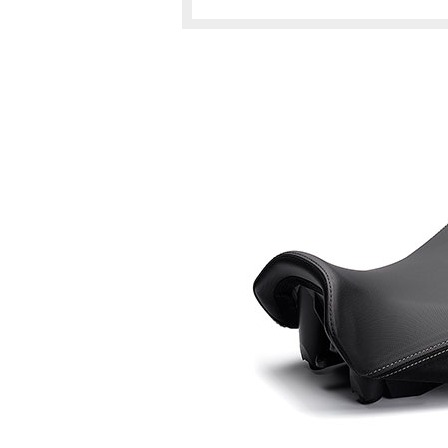
B5C5
B1
TRACER900(～2020)