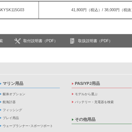
5KYSK115G03
41,800円（税込）/ 38,000円（税
索
取付説明書（PDF）
取扱説明書（PDF）
マリン用品
PAS/YPJ用品
艇体オプション
モデルから選ぶ
航海計器
バッテリー・充電器を検索
フィッシング
プレイ用品
その他用品
ウェーブランナー･スポーツボート