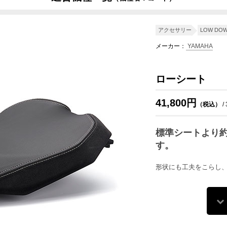
J7
B5CD
B1JB
B5CK
B1JK
アクセサリー
LOW DO
メーカー：
YAMAHA
ローシート
41,800円
（税込）
/
標準シートより約
す。
形状にも工夫をこらし