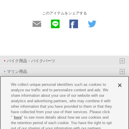
このアイテムをシェアする
バイク用品・バイクパーツ
マリン用品
PAS/YPJ用品
We collect unique personal identifiers such as cookies to
analyze our traffic and to personalize content and ads. We
その他用品
share information about your use of our website with our
analytics and advertising partners, who may combine it with
イベント&エンターテイメント
other information that you have provided to them or that they
have collected from your use of their services. Please click
オンラインショップ
"
here
" to see more details about how we use cookies and
the retention period of each cookie. You have the right to opt
企業情報
out of our sharing of your information with our partners.