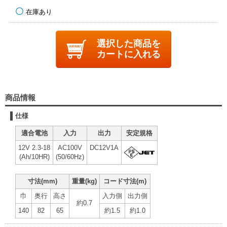
在庫あり
選択した商品を
カートに入れる
商品情報
仕様
適合電池
入力
出力
安定規格
12V 2.3-18
AC100V
DC12V1A
(Ah/10HR)
(50/60Hz)
寸法(mm)
重量(kg)
コード寸法(m)
巾
奥行
高さ
入力側
出力側
約0.7
140
82
65
約1.5
約1.0