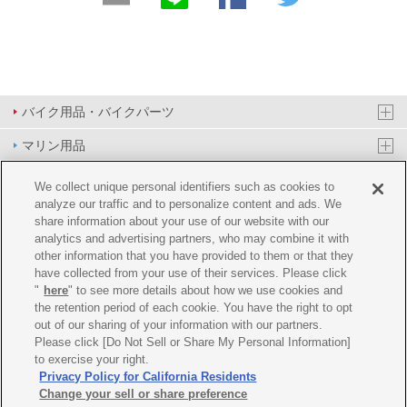
バイク用品・バイクパーツ
マリン用品
PAS/YPJ用品
We collect unique personal identifiers such as cookies to
analyze our traffic and to personalize content and ads. We
その他用品
share information about your use of our website with our
analytics and advertising partners, who may combine it with
イベント&エンターテイメント
other information that you have provided to them or that they
have collected from your use of their services. Please click
オンラインショップ
"
here
" to see more details about how we use cookies and
the retention period of each cookie. You have the right to opt
企業情報
out of our sharing of your information with our partners.
Please click [Do Not Sell or Share My Personal Information]
ご利用規約
推薦環境
プライバシーポリシー
Cookie ポリシー
to exercise your right.
Privacy Policy for California Residents
Change your sell or share preference