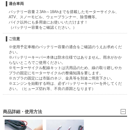
適合車両
バッテリー容量 2.3Ah～18Ahまでを搭載したモーターサイクル、
ATV、スノーモビル、ウェーブランナー、除雪機等。
バイク以外にも多用途にお使いいただけます！
（バッテリー容量をご確認ください。）
ご注意
※使用予定車種のバッテリー容量の適合をご確認のうえお求めくだ
さい。
※バッテリーキーパー本体は防水仕様ではありません。雨水がかか
らないところでご使用ください。
※モーターサイクル配線キットは汎用品のため、線の取り廻しやカ
プラの固定にモーターサイクルの整備知識を要します。
※カプラの固定には市販のネジ、金具等を別途ご用意下さい。
※エンジンを始動する時は、必ずバッテリーキーパーを外してくだ
さい。（ヒューズ切れ等、不良の原因となります）
商品詳細・使用方法