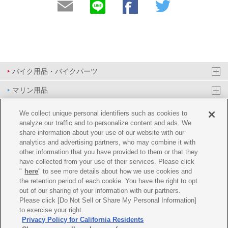
バイク用品・バイクパーツ
マリン用品
PAS/YPJ用品
We collect unique personal identifiers such as cookies to
analyze our traffic and to personalize content and ads. We
その他用品
share information about your use of our website with our
analytics and advertising partners, who may combine it with
イベント&エンターテイメント
other information that you have provided to them or that they
have collected from your use of their services. Please click
オンラインショップ
"
here
" to see more details about how we use cookies and
the retention period of each cookie. You have the right to opt
企業情報
out of our sharing of your information with our partners.
Please click [Do Not Sell or Share My Personal Information]
ご利用規約
推薦環境
プライバシーポリシー
Cookie ポリシー
to exercise your right.
Privacy Policy for California Residents