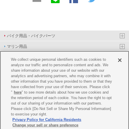
バイク用品・バイクパーツ
マリン用品
PAS/YPJ用品
We collect unique personal identifiers such as cookies to
analyze our traffic and to personalize content and ads. We
その他用品
share information about your use of our website with our
analytics and advertising partners, who may combine it with
イベント&エンターテイメント
other information that you have provided to them or that they
have collected from your use of their services. Please click
オンラインショップ
"
here
" to see more details about how we use cookies and
the retention period of each cookie. You have the right to opt
企業情報
out of our sharing of your information with our partners.
Please click [Do Not Sell or Share My Personal Information]
ご利用規約
推薦環境
プライバシーポリシー
Cookie ポリシー
to exercise your right.
Privacy Policy for California Residents
Change your sell or share preference