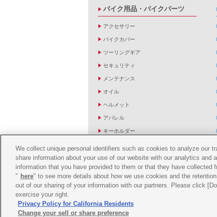
バイク用品・バイクパーツ
アクセサリー
バイクカバー
ツーリングギア
セキュリティ
メンテナンス
オイル
ヘルメット
アパレル
キーホルダー
バッグ
We collect unique personal identifiers such as cookies to analyze our t
share information about your use of our website with our analytics and 
バイク雑貨
information that you have provided to them or that they have collected f
YZF R1/R6レーシングキットパーツ
"
here
" to see more details about how we use cookies and the retention 
out of our sharing of your information with our partners. Please click [
exercise your right.
Privacy Policy for California Residents
Change your sell or share preference