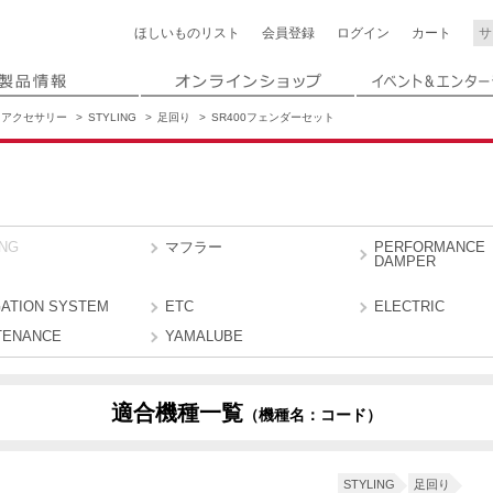
ほしいもの
リスト
会員登録
ログイン
カート
アクセサリー
STYLING
足回り
SR400フェンダーセット
ING
マフラー
PERFORMANCE
DAMPER
GATION SYSTEM
ETC
ELECTRIC
TENANCE
YAMALUBE
適合機種一覧
（機種名：コード）
B9F5
B9F6
STYLING
足回り