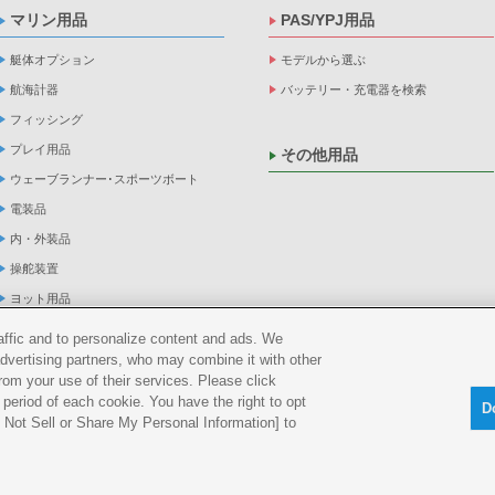
マリン用品
PAS/YPJ用品
艇体オプション
モデルから選ぶ
航海計器
バッテリー・充電器を検索
フィッシング
プレイ用品
その他用品
ウェーブランナー･スポーツボート
電装品
内・外装品
操舵装置
ヨット用品
係船品
raffic and to personalize content and ads. We
advertising partners, who may combine it with other
救命品・検査品
rom your use of their services. Please click
メンテナンス
period of each cookie. You have the right to opt
D
アパレル
Do Not Sell or Share My Personal Information] to
船外機