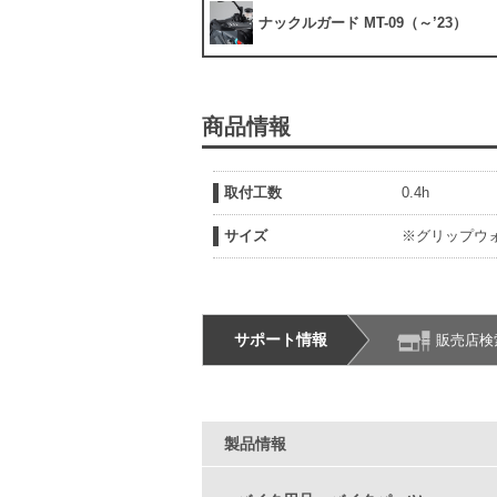
ナックルガード MT-09（～’23）
商品情報
取付工数
0.4h
サイズ
※グリップウォー
サポート情報
販売店検
製品情報