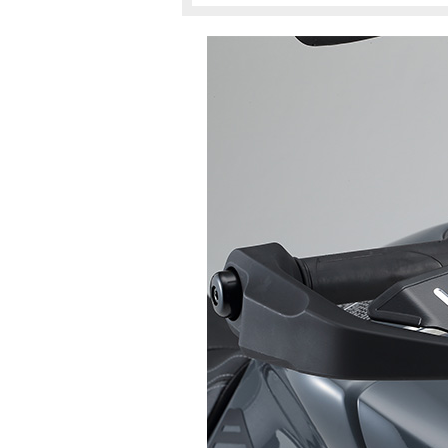
B7NA
B7NM
MT-09（～2023）