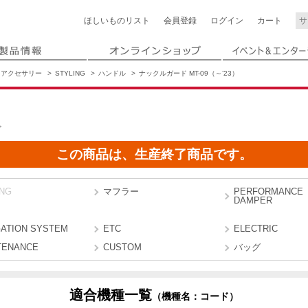
ほしいもの
リスト
会員登録
ログイン
カート
アクセサリー
STYLING
ハンドル
ナックルガード MT-09（～’23）
。
この商品は、生産終了商品です。
ING
マフラー
PERFORMANCE
DAMPER
GATION SYSTEM
ETC
ELECTRIC
TENANCE
CUSTOM
バッグ
適合機種一覧
（機種名：コード）