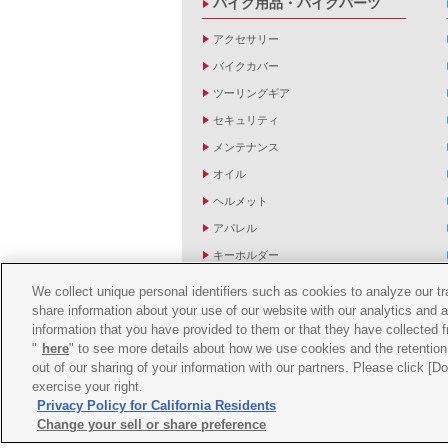
バイク用品・バイクパーツ
アクセサリー
バイクカバー
ツーリングギア
セキュリティ
メンテナンス
オイル
ヘルメット
アパレル
キーホルダー
バッグ
We collect unique personal identifiers such as cookies to analyze our t
share information about your use of our website with our analytics and 
バイク雑貨
information that you have provided to them or that they have collected f
YZF R1/R6レーシングキットパーツ
"
here
" to see more details about how we use cookies and the retention 
out of our sharing of your information with our partners. Please click [
exercise your right.
Privacy Policy for California Residents
Change your sell or share preference