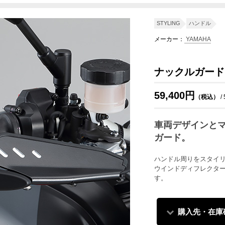
STYLING
ハンドル
メーカー：
YAMAHA
ナックルガード M
59,400円
（税込）
/
車両デザインと
ガード。
ハンドル周りをスタイ
ウインドディフレクタ
す。
購入先・在庫