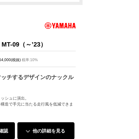
T-09（～’23）
 54,000(税抜)
税率:10%
マッチするデザインのナックル
リッシュに演出。
ー構造で手元に当たる走行風を低減できま
確認
他の詳細を見る