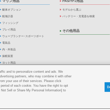
マリン用品
PAS/YPJ用品
艇体オプション
モデルから選ぶ
航海計器
バッテリー・充電器を検索
フィッシング
プレイ用品
その他用品
ウェーブランナー･スポーツボート
電装品
内・外装品
操舵装置
ヨット用品
係船品
raffic and to personalize content and ads. We
advertising partners, who may combine it with other
救命品・検査品
rom your use of their services. Please click
メンテナンス
period of each cookie. You have the right to opt
D
アパレル
Do Not Sell or Share My Personal Information] to
船外機