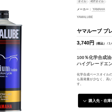
オイル
4STオイル
メーカー：
YAMAHA
YAMALUBE
ヤマルーブ プ
3,740円
（税込）
/ 3
100％化学合成
ハイグレードエ
化学合成ベースオイル
も蒸発量が少なく、高
す。
購入先・在庫