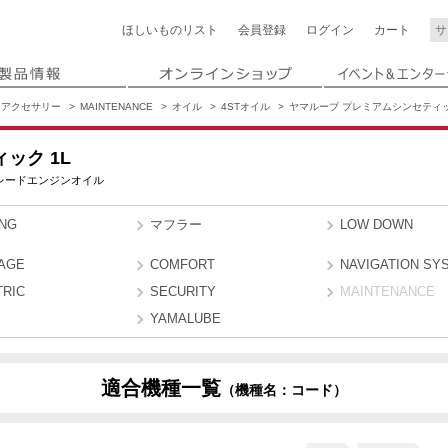
ほしいもの
リスト
会員登録
ログイン
カート
アクセサリー
MAINTENANCE
オイル
4STオイル
ヤマルーブ プレミアムシンセティッ
ック 1L
グレードエンジンオイル
ING
マフラー
LOW DOWN
AGE
COMFORT
NAVIGATION SY
TRIC
SECURITY
MAINTENANCE
YAMALUBE
適合機種一覧
（機種名：コード）