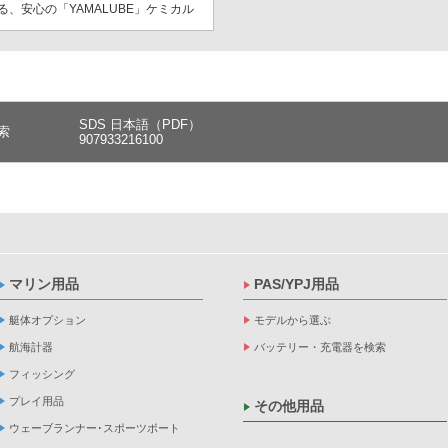
、安心の「YAMALUBE」ケミカル
SDS 日本語（PDF）
索
907933216100
マリン用品
PAS/YPJ用品
艇体オプション
モデルから選ぶ
航海計器
バッテリー・充電器を検索
フィッシング
プレイ用品
その他用品
ウェーブランナー･スポーツボート