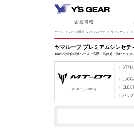
ホーム
バイク用品・バイクパーツ
ラインナップ
ヤマルーブ プレミアムシンセティ
100％化学合成油ベースで高温・高負荷に強いハイ
STYL
LUGG
ELEC
MT-07（～2023）
バッグ
BAT9
BATL
MT-07（～2023）