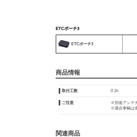
ETCポーチ3
ETCポーチ3
商品情報
取付工数
0.1h
ご注意
※別途アンテ
※適合車輌は
関連商品