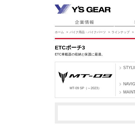
ホーム
バイク用品・バイクパーツ
ラインナップ
ETCポーチ3
ETC車載器の収納と保護に最適。
STYL
NAVI
MT-09 SP（～2023）
MAIN
BAM8
BA
MT-09 SP（～2023）