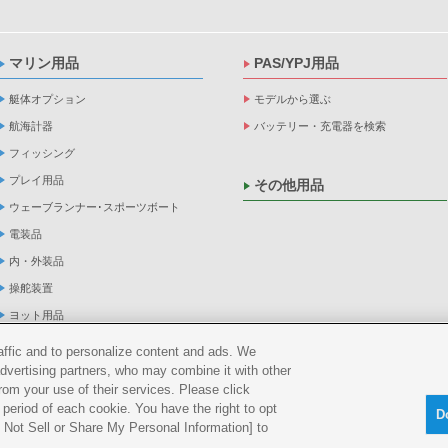
マリン用品
PAS/YPJ用品
艇体オプション
モデルから選ぶ
航海計器
バッテリー・充電器を検索
フィッシング
プレイ用品
その他用品
ウェーブランナー･スポーツボート
電装品
内・外装品
操舵装置
ヨット用品
係船品
raffic and to personalize content and ads. We
advertising partners, who may combine it with other
救命品・検査品
rom your use of their services. Please click
メンテナンス
period of each cookie. You have the right to opt
D
アパレル
Do Not Sell or Share My Personal Information] to