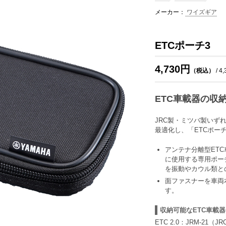
メーカー：
ワイズギア
ETCポーチ3
4,730円
（税込）
/ 4
ETC車載器の収
JRC製・ミツバ製いず
最適化し、「ETCポー
アンテナ分離型ET
に使用する専用ポー
を振動やカウル類と
面ファスナーを車両
す。
収納可能なETC車載器
ETC 2.0：JRM-21（