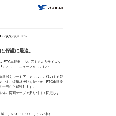
,300(税抜)
税率:10%
納と保護に最適。
れのETC車載器にも対応するようサイズを
チ3」としてリニューアルしました。
C車載器をシート下、カウル内に収納する際
チです。緩衝材機能を持たせ、ETC車載器
の干渉から保護します。
本体に両面テープで貼り付けて固定しま
JRC製）、MSC-BE700E（ミツバ製）