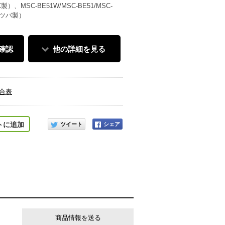
RC製）、MSC-BE51W/MSC-BE51/MSC-
（ミツバ製）
確認
他の詳細を見る
適合表
このアイテムをシェアする
トに追加
商品情報を送る