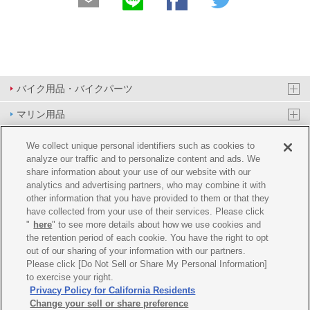
バイク用品・バイクパーツ
マリン用品
PAS/YPJ用品
We collect unique personal identifiers such as cookies to
analyze our traffic and to personalize content and ads. We
その他用品
share information about your use of our website with our
analytics and advertising partners, who may combine it with
イベント&エンターテイメント
other information that you have provided to them or that they
have collected from your use of their services. Please click
オンラインショップ
"
here
" to see more details about how we use cookies and
the retention period of each cookie. You have the right to opt
企業情報
out of our sharing of your information with our partners.
Please click [Do Not Sell or Share My Personal Information]
ご利用規約
推薦環境
プライバシーポリシー
Cookie ポリシー
to exercise your right.
Privacy Policy for California Residents
Change your sell or share preference