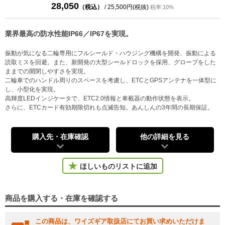
28,050
（税込）
/ 25,500円(税抜)
税率:10%
業界最高の防水性能IP66／IP67を実現。
振動が気になる二輪専用にフルシールド・ハウジング機構を開発、振動による
読取ミスを回避。また、新開発の大型シールドロックを採用、グローブをした
ままでの開閉しやすさを実現。
二輪車でのハンドル周りのスペースを考慮し、ETCとGPSアンテナを一体型に
し、小型化を実現。
高輝度LEDインジケータで、ETC2.0情報と車載器の動作状態を表示。
さらに、ETCカード有効期限切れも点滅告知。あんしんの3年間の長期保証。
購入先・在庫確認
他の詳細を見る
ほしいものリストに追加
商品を購入する・在庫を確認する
この商品は、ワイズギア取扱店にてお買い求めいただけま