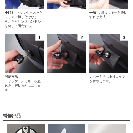
手順3：
トップケースをキ
手順4：
最後にキーを施錠
ャリアに押し付けなが
すれば完成。
ら、キャリングハンドル
を倒して固定する。
開錠方法
レバーを持ち上げロック
トップケースにキーを差
を解除します。
込み、解錠方向に回しま
す。
補修部品