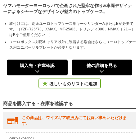
ヤマハモーターヨーロッパで企画された堅牢な作り&車両デザイナ
ーによるシャープなデザインが魅力のトップケース。
取付けには、別途ユーロトップケース用キーシリンダーAまたはBが必要で
す。（YZF-R25/R3、XMAX、MT-25/03、トリシティ300、NMAX（’21～）
はBをご使用ください。）
ユーロボックス対応キャリア以外に装着する場合はさらにユーロトップケー
ス用ユニバーサルプレートが必要となります。
購入先・在庫確認
他の詳細を見る
ほしいものリストに追加
商品を購入する・在庫を確認する
この商品は、ワイズギア取扱店にてお買い求めいただけま
す。
Q5KYSK069P01