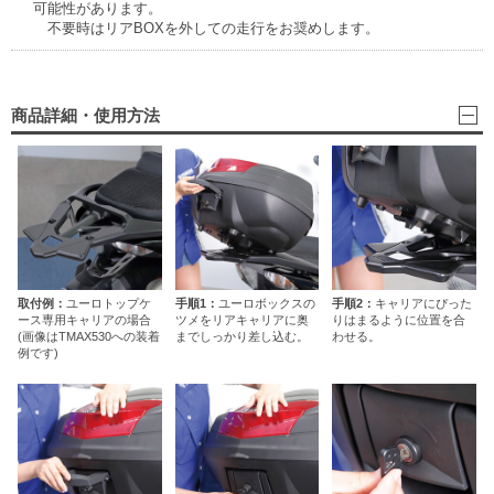
可能性があります。
不要時はリアBOXを外しての走行をお奨めします。
商品詳細・使用方法
取付例：
ユーロトップケ
手順1：
ユーロボックスの
手順2：
キャリアにぴった
ース専用キャリアの場合
ツメをリアキャリアに奥
りはまるように位置を合
(画像はTMAX530への装着
までしっかり差し込む。
わせる。
例です)