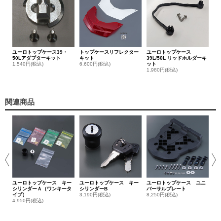
ユーロトップケース39・
トップケースリフレクター
ユーロトップケース
50Lアダプターキット
キット
39L/50L リッドホルダーキ
1,540円(税込)
6,600円(税込)
ット
1,980円(税込)
関連商品
ユ
レス
10
ユーロトップケース キー
ユーロトップケース キー
ユーロトップケース ユニ
シリンダーＡ（ワンキータ
シリンダーB
バーサルプレート
イプ）
3,190円(税込)
8,250円(税込)
4,950円(税込)