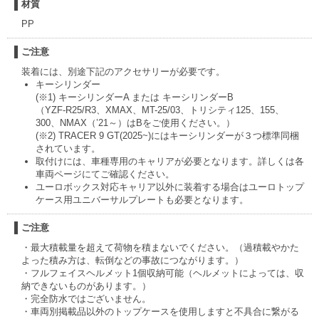
材質
PP
ご注意
装着には、別途下記のアクセサリーが必要です。
キーシリンダー
(※1) キーシリンダーA または キーシリンダーB
（YZF-R25/R3、XMAX、MT-25/03、トリシティ125、155、
300、NMAX（’21～）はBをご使用ください。）
(※2) TRACER 9 GT(2025~)にはキーシリンダーが３つ標準同梱
されています。
取付けには、車種専用のキャリアが必要となります。詳しくは各
車両ページにてご確認ください。
ユーロボックス対応キャリア以外に装着する場合はユーロトップ
ケース用ユニバーサルプレートも必要となります。
ご注意
・最大積載量を超えて荷物を積まないでください。（過積載やかた
よった積み方は、転倒などの事故につながります。）
・フルフェイスヘルメット1個収納可能（ヘルメットによっては、収
納できないものがあります。）
・完全防水ではございません。
・車両別掲載品以外のトップケースを使用しますと不具合に繋がる