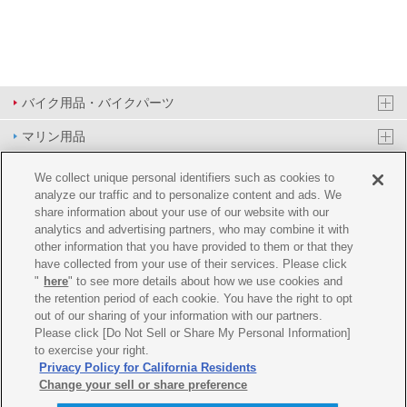
バイク用品・バイクパーツ
マリン用品
PAS/YPJ用品
We collect unique personal identifiers such as cookies to
analyze our traffic and to personalize content and ads. We
その他用品
share information about your use of our website with our
analytics and advertising partners, who may combine it with
イベント&エンターテイメント
other information that you have provided to them or that they
have collected from your use of their services. Please click
オンラインショップ
"
here
" to see more details about how we use cookies and
the retention period of each cookie. You have the right to opt
企業情報
out of our sharing of your information with our partners.
Please click [Do Not Sell or Share My Personal Information]
ご利用規約
推薦環境
プライバシーポリシー
Cookie ポリシー
to exercise your right.
Privacy Policy for California Residents
Change your sell or share preference