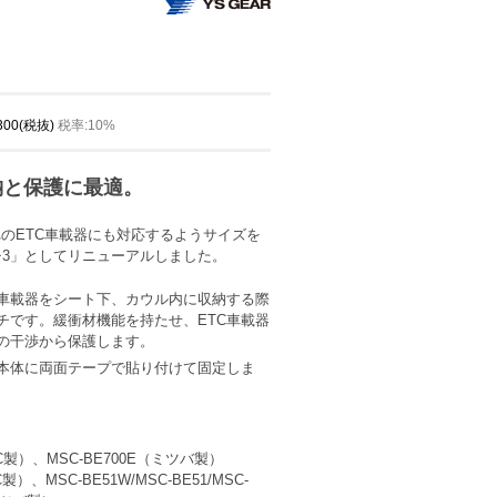
,300(税抜)
税率:10%
納と保護に最適。
れのETC車載器にも対応するようサイズを
チ3」としてリニューアルしました。
C車載器をシート下、カウル内に収納する際
チです。緩衝材機能を持たせ、ETC車載器
の干渉から保護します。
本体に両面テープで貼り付けて固定しま
JRC製）、MSC-BE700E（ミツバ製）
RC製）、MSC-BE51W/MSC-BE51/MSC-