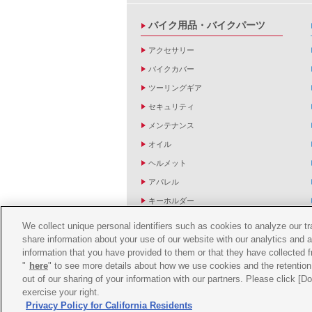
バイク用品・バイクパーツ
アクセサリー
バイクカバー
ツーリングギア
セキュリティ
メンテナンス
オイル
ヘルメット
アパレル
キーホルダー
バッグ
We collect unique personal identifiers such as cookies to analyze our t
share information about your use of our website with our analytics and 
バイク雑貨
information that you have provided to them or that they have collected f
YZF R1/R6レーシングキットパーツ
"
here
" to see more details about how we use cookies and the retention 
out of our sharing of your information with our partners. Please click [
exercise your right.
Privacy Policy for California Residents