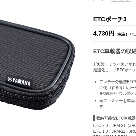
ETCポーチ3
4,730円
（税込）
/ 4
ETC車載器の収
JRC製・ミツバ製いず
最適化し、「ETCポー
アンテナ分離型ET
に使用する専用ポー
を振動やカウル類と
面ファスナーを車両
す。
収納可能なETC車載器
ETC 2.0：JRM-21（
ETC 1.0：JRM-11（J