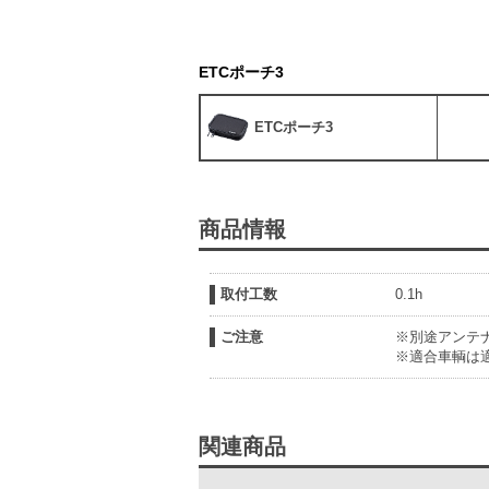
ETCポーチ3
ETCポーチ3
商品情報
取付工数
0.1h
ご注意
※別途アンテ
※適合車輌は
関連商品