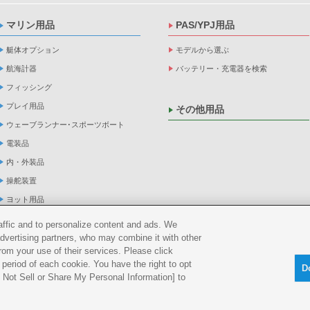
マリン用品
PAS/YPJ用品
艇体オプション
モデルから選ぶ
航海計器
バッテリー・充電器を検索
フィッシング
プレイ用品
その他用品
ウェーブランナー･スポーツボート
電装品
内・外装品
操舵装置
ヨット用品
係船品
raffic and to personalize content and ads. We
advertising partners, who may combine it with other
救命品・検査品
rom your use of their services. Please click
メンテナンス
period of each cookie. You have the right to opt
D
アパレル
Do Not Sell or Share My Personal Information] to
船外機