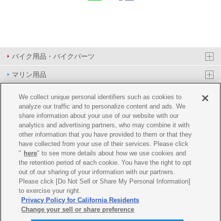
バイク用品・バイクパーツ
マリン用品
PAS/YPJ用品
We collect unique personal identifiers such as cookies to
analyze our traffic and to personalize content and ads. We
その他用品
share information about your use of our website with our
analytics and advertising partners, who may combine it with
イベント&エンターテイメント
other information that you have provided to them or that they
have collected from your use of their services. Please click
オンラインショップ
"
here
" to see more details about how we use cookies and
the retention period of each cookie. You have the right to opt
企業情報
out of our sharing of your information with our partners.
Please click [Do Not Sell or Share My Personal Information]
ご利用規約
推薦環境
プライバシーポリシー
Cookie ポリシー
to exercise your right.
Privacy Policy for California Residents
Change your sell or share preference