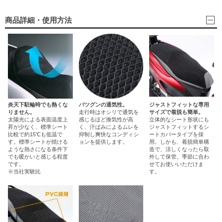
商品詳細・使用方法
炎天下駐輪時でも熱くな
バツグンの通気性。
ジャストフィットな専用
りません。
走行時はオシリで通気を
サイズで着脱も簡単。
太陽光による表面温度上
感じるほど換気性が高
立体的なシート形状にも
昇が少なく、標準シート
く、汗ばみによるムレを
ジャストフィットするシ
比較で約15℃も低温で
抑制し爽快なコンディシ
ートカバータイプを採
す。標準シートが焼ける
ョンを提供します。
用。しかも、着脱簡単構
ような熱さになる条件下
造で、涼しくなったら取
でも暖かいと感じる程度
外して保管。季節に合わ
です。
せてお使いいただけま
※当社実験比
す。