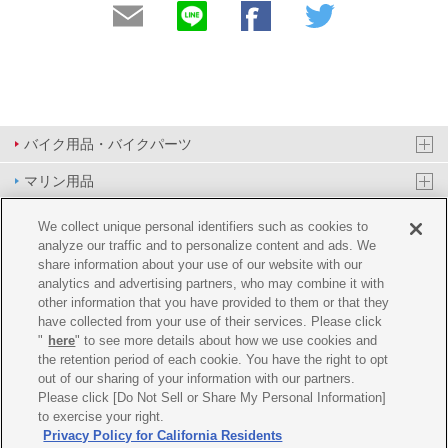
バイク用品・バイクパーツ
マリン用品
PAS/YPJ用品
We collect unique personal identifiers such as cookies to
analyze our traffic and to personalize content and ads. We
その他用品
share information about your use of our website with our
analytics and advertising partners, who may combine it with
イベント&エンターテイメント
other information that you have provided to them or that they
have collected from your use of their services. Please click
オンラインショップ
"
here
" to see more details about how we use cookies and
the retention period of each cookie. You have the right to opt
企業情報
out of our sharing of your information with our partners.
Please click [Do Not Sell or Share My Personal Information]
ご利用規約
推薦環境
プライバシーポリシー
Cookie ポリシー
to exercise your right.
Privacy Policy for California Residents