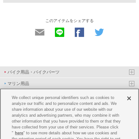
このアイテムをシェアする
バイク用品・バイクパーツ
マリン用品
PAS/YPJ用品
We collect unique personal identifiers such as cookies to
analyze our traffic and to personalize content and ads. We
その他用品
share information about your use of our website with our
analytics and advertising partners, who may combine it with
イベント&エンターテイメント
other information that you have provided to them or that they
have collected from your use of their services. Please click
オンラインショップ
"
here
" to see more details about how we use cookies and
the retention period of each cookie. You have the right to opt