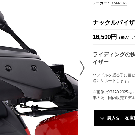
メーカー：
YAMAHA
ナックルバイザー
16,500円
（税込）
/
ライディングの
イザー
ハンドルを握る手に当
適にサポートします。
※画像はXMAX202
車の為、国内販売モデ
購入先・在庫