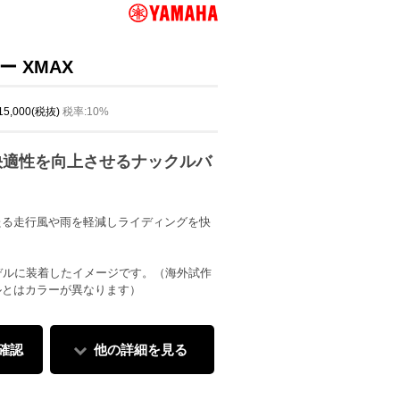
 XMAX
 15,000(税抜)
税率:10%
快適性を向上させるナックルバ
たる走行風や雨を軽減しライディングを快
5モデルに装着したイメージです。（海外試作
ルとはカラーが異なります）
確認
他の詳細を見る