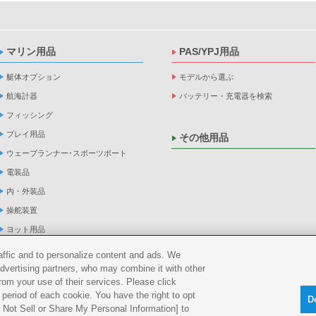
マリン用品
PAS/YPJ用品
艇体オプション
モデルから選ぶ
航海計器
バッテリー・充電器を検索
フィッシング
プレイ用品
その他用品
ウェーブランナー･スポーツボート
電装品
内・外装品
操舵装置
ヨット用品
係船品
raffic and to personalize content and ads. We
advertising partners, who may combine it with other
救命品・検査品
rom your use of their services. Please click
メンテナンス
period of each cookie. You have the right to opt
D
アパレル
Do Not Sell or Share My Personal Information] to