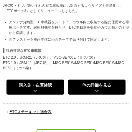
JRC製・ミツバ製いずれのETC車載器にも対応するようサイズを最適化し、
「ETCポーチ3」としてリニューアルしました。
アンテナ分離型ETC車載器をシート下、カウル内に収納する際に使用する専
用ポーチです。緩衝材機能を持たせ、ETC車載器を振動やカウル類との干渉
から保護します。
面ファスナーを車両本体に両面テープで貼り付けて固定します。
収納可能なETC車載器
ETC 2.0：JRM-21（JRC製）、MSC-BE700E（ミツバ製）
ETC 1.0：JRM-11（JRC製）、MSC-BE51W/MSC-BE51/MSC-BE61W/MSC-
BE61（ミツバ製）
購入先・在庫確認
他の詳細を見る
ETCステーキット適合表