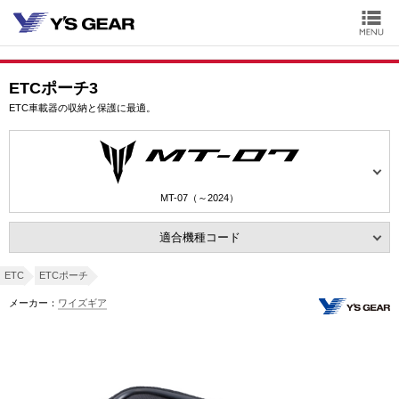
ETCポーチ3
ETC車載器の収納と保護に最適。
MT-07（～2024）
適合機種コード
ETC
ETCポーチ
メーカー：
ワイズギア