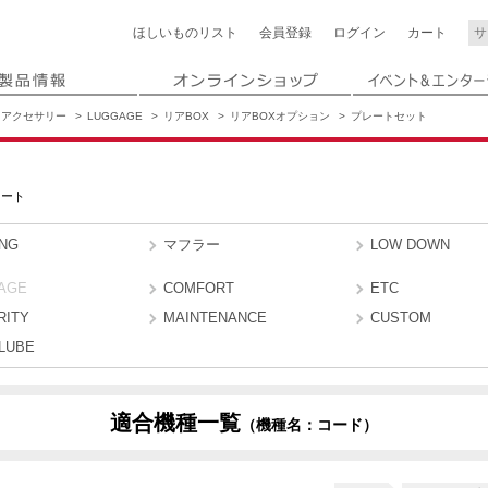
ほしいもの
リスト
会員登録
ログイン
カート
アクセサリー
LUGGAGE
リアBOX
リアBOXオプション
プレートセット
レート
ING
マフラー
LOW DOWN
AGE
COMFORT
ETC
RITY
MAINTENANCE
CUSTOM
LUBE
適合機種一覧
（機種名：コード）