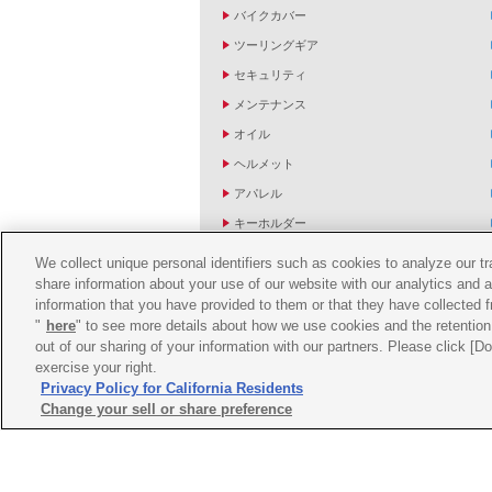
バイクカバー
ツーリングギア
セキュリティ
メンテナンス
オイル
ヘルメット
アパレル
キーホルダー
バッグ
We collect unique personal identifiers such as cookies to analyze our t
share information about your use of our website with our analytics and 
バイク雑貨
information that you have provided to them or that they have collected f
YZF R1/R6レーシングキットパーツ
"
here
" to see more details about how we use cookies and the retention 
out of our sharing of your information with our partners. Please click [
exercise your right.
Privacy Policy for California Residents
Change your sell or share preference
ご利用規約
推薦環境
プライバシーポリシー
Co