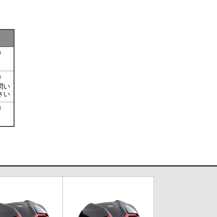
）
）
9
0
問い
さい
8