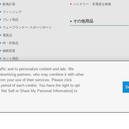
航海計器
バッテリー・充電器を検索
フィッシング
プレイ用品
その他用品
ウェーブランナー･スポーツボート
電装品
内・外装品
操舵装置
ヨット用品
係船品
raffic and to personalize content and ads. We
advertising partners, who may combine it with other
救命品・検査品
rom your use of their services. Please click
メンテナンス
period of each cookie. You have the right to opt
D
アパレル
Do Not Sell or Share My Personal Information] to
船外機
okie ポリシー