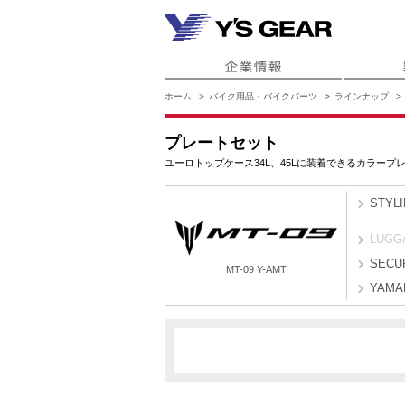
ホーム
バイク用品・バイクパーツ
ラインナップ
プレートセット
ユーロトップケース34L、45Lに装着できるカラープ
STYL
LUGG
SECU
MT-09 Y-AMT
YAMA
BRS9
BRSG
MT-09 Y-AMT