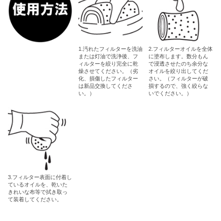
1.汚れたフィルターを洗油
2.フィルターオイルを全体
または灯油で洗浄後、フ
に塗布します。数分もん
ィルターを絞り完全に乾
で浸透させたのち余分な
燥させてください。（劣
オイルを絞り出してくだ
化、損傷したフィルター
さい。（フィルターが破
は新品交換してくださ
損するので、強く絞らな
い。）
いでください。）
3.フィルター表面に付着し
ているオイルを、乾いた
きれいな布等で拭き取っ
て装着してください。