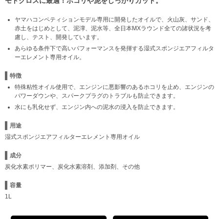
モトクロスに最適！ホコリや泥をしっかりカット。
ヤマハコンペティションモデル専用に開発したオイルで、火山灰、サンド、
赤土をはじめとして、泥濘、泥水等、全日本MXラウンド全ての諸状況を考
慮し、テスト、開発しています。
あらゆる条件下で高いパフォーマンスを発揮する湿式スポンジエアフィルタ
ーエレメント専用オイル。
特徴
特殊粘性オイル使用で、エンジンに悪影響のあるホコリを止め、エンジンの
パワーダウンや、スパークプラグのトラブルも防止できます。
水にも乳化せず、エンジン内への泥水の浸入を防止できます。
用途
湿式スポンジエアフィルターエレメント専用オイル
成分
炭化水素ポリマー、炭化水素溶剤、添加剤、その他
容量
1L