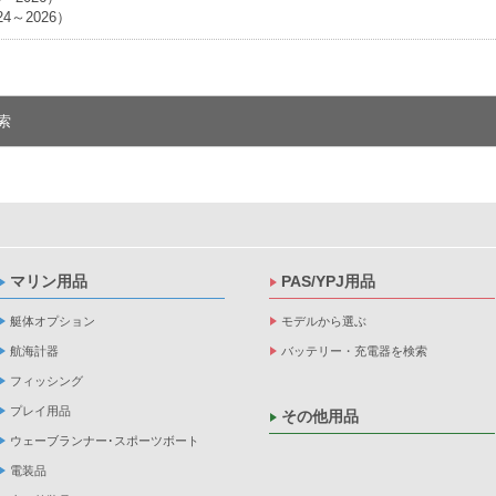
24～2026）
索
マリン用品
PAS/YPJ用品
艇体オプション
モデルから選ぶ
航海計器
バッテリー・充電器を検索
フィッシング
プレイ用品
その他用品
ウェーブランナー･スポーツボート
電装品