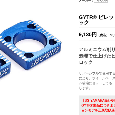
メーカー：
YAMAHA
GYTR® ビ
ック
9,130円
（税込）
/ 8
アルミニウム削
処理で仕上げた
ロック
リバーシブルで使用す
により、ホイールベー
ム後端にセットしても
します。
【US YAMAHA扱いG
GYTR®製品につき
ョンモデル正規取扱店