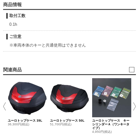
商品情報
取付工数
0.1h
ご注意
※車両本体のキーと共通使用はできません
関連商品
ユ
リ
29
ユーロトップケース 39L
ユーロトップケース 50L
ユーロトップケース キー
36,300円(税込)
51,700円(税込)
シリンダーＡ（ワンキータ
イプ）
4,950円(税込)