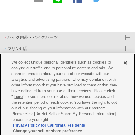
バイク用品・バイクパーツ
マリン用品
PAS/YPJ用品
We collect unique personal identifiers such as cookies to
analyze our traffic and to personalize content and ads. We
その他用品
share information about your use of our website with our
analytics and advertising partners, who may combine it with
イベント&エンターテイメント
other information that you have provided to them or that they
have collected from your use of their services. Please click
オンラインショップ
"
here
" to see more details about how we use cookies and
the retention period of each cookie. You have the right to opt
企業情報
out of our sharing of your information with our partners.
Please click [Do Not Sell or Share My Personal Information]
ご利用規約
推薦環境
プライバシーポリシー
Cookie ポリシー
to exercise your right.
Privacy Policy for California Residents
Change your sell or share preference